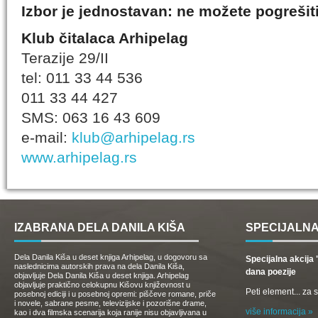
Izbor je jednostavan: ne možete pogrešiti
Klub čitalaca Arhipelag
Terazije 29/II
tel: 011 33 44 536
011 33 44 427
SMS: 063 16 43 609
e-mail:
klub@arhipelag.rs
www.arhipelag.rs
IZABRANA DELA DANILA KIŠA
SPECIJALNA
Dela Danila Kiša u deset knjiga Arhipelag, u dogovoru sa
Specijalna akcij
naslednicima autorskih prava na dela Danila Kiša,
dana poezije
objavljuje Dela Danila Kiša u deset knjiga. Arhipelag
objavljuje praktično celokupnu Kišovu književnost u
Peti element... za
posebnoj ediciji i u posebnoj opremi: piščeve romane, priče
i novele, sabrane pesme, televizijske i pozorišne drame,
više informacija »
kao i dva filmska scenarija koja ranije nisu objavljivana u