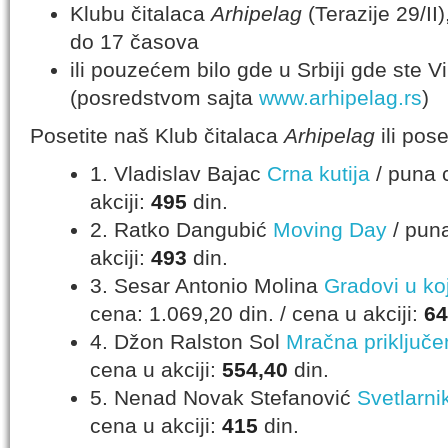
Klubu čitalaca
Arhipelag
(Terazije 29/II
do 17 časova
ili pouzećem bilo gde u Srbiji gde ste Vi i
(posredstvom sajta
www.arhipelag.rs
)
Posetite naš Klub čitalaca
Arhipelag
ili pose
1. Vladislav Bajac
Crna kutija
/ puna c
akciji:
495
din.
2. Ratko Dangubić
Moving Day
/ puna
akciji:
493
din.
3. Sesar Antonio Molina
Gradovi u ko
cena: 1.069,20 din. / cena u akciji:
64
4. Džon Ralston Sol
Mračna priključe
cena u akciji:
554,40
din.
5. Nenad Novak Stefanović
Svetlarni
cena u akciji:
415
din.