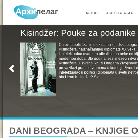
AUTORI
KLUB ČITALACA
»
Kisindžer: Pouke za podanike 
Celovita politička, intelektualna i ljudska biogra
Kisindžera, najznačajnijeg diplomate XX veka. 
i intelektualna avantura uticali su na neke od k
modernog doba. Sto godina, šest meseci i dva 
Kisindžera u izvrsnoj knjizi Dragana Živojinovića
prevazilazi granice vremena u kome je živeo i 
intelektualac u politici i diplomata u svetu netrpe
bio Henri Kisindžer? Šta...
DANI BEOGRADA – KNJIGE 