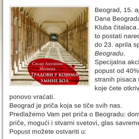
Beograd, 15. a
Dana Beogra
Kluba čitalaca
to postati nar
do 23. aprila s
Beogradu
.
Specijalna ak
popust od 40% 
stranih pisaca 
koje ćete otkr
ponovo vraćati.
Beograd je priča koja se tiče svih nas.
Predlažemo Vam pet priča o Beogradu: domaći
priče, mogući i stvarni svetovi, glas savremen
Popust možete ostvariti u: