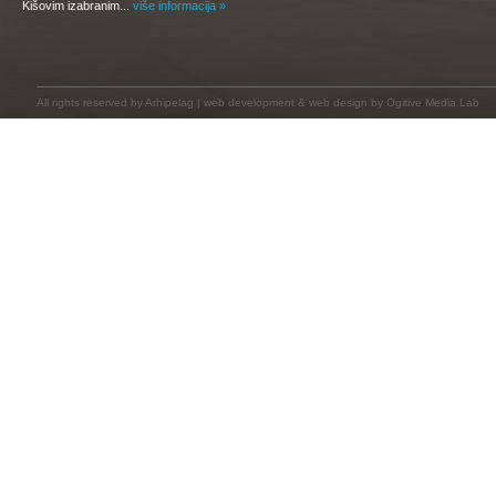
Kišovim izabranim...
više informacija »
All rights reserved by
Arhipelag
|
web development
&
web design
by Ogitive Media Lab