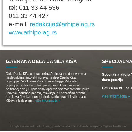
tel: 011 33 44 536
011 33 44 427
e-mail:
redakcija@arhipelag.rs
www.arhipelag.rs
IZABRANA DELA DANILA KIŠA
SPECIJALNA
Dela Danila Kiša u deset knjiga Arhipelag, u dogovoru sa
Specijalna akcij
naslednicima autorskih prava na dela Danila Kiša,
dana poezije
objavljuje Dela Danila Kiša u deset knjiga. Arhipelag
objavljuje praktično celokupnu Kišovu književnost u
Peti element... za
posebnoj ediciji i u posebnoj opremi: piščeve romane, priče
i novele, sabrane pesme, televizijske i pozorišne drame,
više informacija »
kao i dva filmska scenarija koja ranije nisu objavljivana u
Kišovim izabranim...
više informacija »
All rights reserved by
Arhipelag
|
web development
&
web design
by Ogitive Media Lab