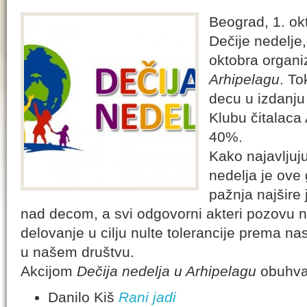
Beograd, 1. o
Dečije nedelje
oktobra organi
Arhipelagu
. To
decu u izdanju
Klubu čitalaca
40%.
Kako najavljuju
nedelja je ove 
pažnja najšire 
nad decom, a svi odgovorni akteri pozovu n
delovanje u cilju nulte tolerancije prema nas
u našem društvu.
Akcijom
Dečija nedelja u Arhipelagu
obuhvać
Danilo Kiš
Rani jadi