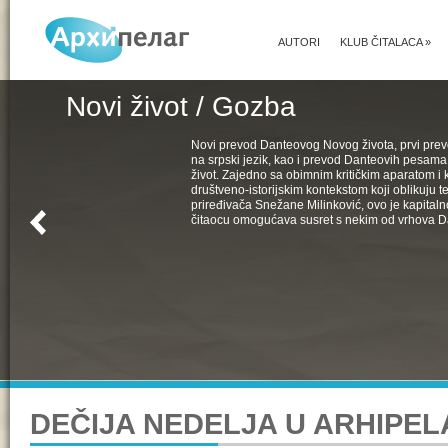
AUTORI
KLUB ČITALACA
»
Novi život / Gozba
Novi prevod Danteovog Novog života, prvi pr
na srpski jezik, kao i prevod Danteovih pesama
život. Zajedno sa obimnim kritičkim aparatom i k
društveno-istorijskim kontekstom koji oblikuju t
priređivača Snežane Milinković, ovo je kapital
čitaocu omogućava susret s nekim od vrhova D
DEČIJA NEDELJA U ARHIPE