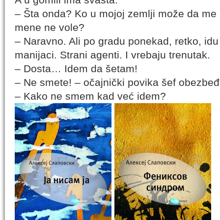
– Šta onda? Ko u mojoj zemlji može da me
mene ne vole?
– Naravno. Ali po gradu ponekad, retko, idu 
manijaci. Strani agenti. I vrebaju trenutak.
– Dosta… Idem da šetam!
– Ne smete! – očajnički povika šef obezbeđ
– Kako ne smem kad već idem?