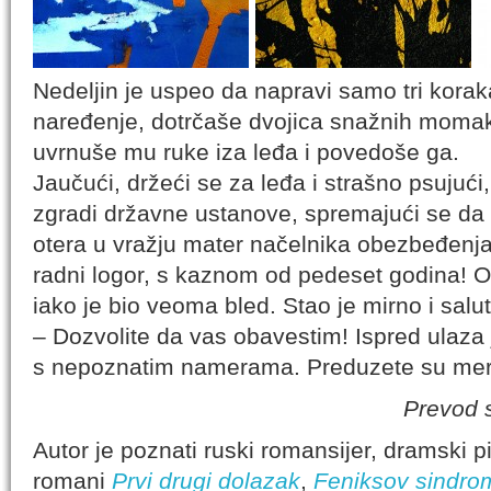
Nedeljin je uspeo da napravi samo tri korak
naređenje, dotrčaše dvojica snažnih momak
uvrnuše mu ruke iza leđa i povedoše ga.
Jaučući, držeći se za leđa i strašno psujuć
zgradi državne ustanove, spremajući se da 
otera u vražju mater načelnika obezbeđenja
radni logor, s kaznom od pedeset godina! O
iako je bio veoma bled. Stao je mirno i salut
– Dozvolite da vas obavestim! Ispred ulaza
s nepoznatim namerama. Preduzete su mere
Prevod 
Autor je poznati ruski romansijer, dramski pi
romani
Prvi drugi dolazak
,
Feniksov sindro