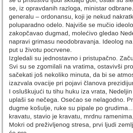
se, iz opravdanih razloga, ministar odbrane
generalu – ordonansu, koji je nekud nakrat
poluparadno odelo. Najviše se mučio ideol
zakopčavao dugmad, molećivo gledao Nedel
napravi grimasu neodobravanja. Ideolog na k
put u životu pocrvene.
Izgledali su jednostavno i pristupačno. Zač
Svi su se zgomilali na vratima, ostavivši pr
sačekati još nekoliko minuta, da bi se atmo
izazvala ovacije pri pojavi članova prezidij
I osluškujući tu tihu huku iza vrata, Nedelji
uplaši se nečega. Osećao se nelagodno. Pr
dugme košulje, ruke su pipale po grudima
kravatu, stavio je kravatu, mrdnu ramenim
Mokri od preživljenog stresa, prvi ljudi zem
će pre.