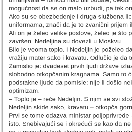
mogućnost da se on malo uzbudi, pa tek onda 
Ako su se obezbeđenje i druga službena lica
uniformama, znači da je to zvanični prijem i
Ali on je želeo velike poslove, želeo je što
završen. Nedeljina su dovezli u Moskvu.
Bilo je veoma toplo. I Nedeljin je poželeo d
vražiju mater sako i kravatu. Odlučio je da t
Zamislio je: dvadeset prvih ljudi države izl
slobodno otkopčanim kragnama. Samo to će 
podstakne ljude da pomisle: nije li došlo 
optimizam.
– Toplo je – reče Nedeljin. S njim se svi slo
Nedeljin skide sako, kravatu – otkopča gorn
Prvi se tome odazva ministar poljoprivrede 
isto. Snebivajući se i okrećući se kao da n
se u prisustvu ljudi skidaju goli, ostali su s