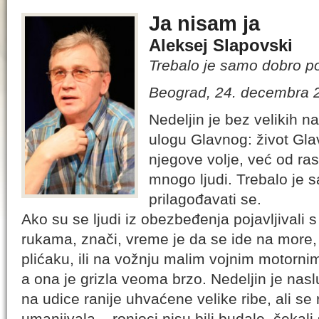
Ja nisam ja
Aleksej Slapovski
Trebalo je samo dobro pos
Beograd, 24. decembra 
Nedeljin je bez velikih n
ulogu Glavnog: život Gla
njegove volje, već od ras
mnogo ljudi. Trebalo je 
prilagođavati se.
Ako su se ljudi iz obezbeđenja pojavljivali
rukama, znači, vreme je da se ide na more
plićaku, ili na vožnju malim vojnim motorni
a ona je grizla veoma brzo. Nedeljin je nasl
na udice ranije uhvaćene velike ribe, ali se 
umanjivala – ronioci nisu bili budale, čekal