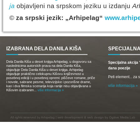
ja
objavljeni na srpskom jeziku u izdanju
Ar
©
za srpski jezik: „Arhipelag“
www.arhipe
IZABRANA DELA DANILA KIŠA
SPECIJALNA
Dela Danila Kiša u deset knjiga Arhipelag, u dogovoru sa
Specijalna akcij
naslednicima autorskih prava na dela Danila Kiša,
dana poezije
objavljuje Dela Danila Kiša u deset knjiga. Arhipelag
objavljuje praktično celokupnu Kišovu književnost u
Peti element... za
posebnoj ediciji i u posebnoj opremi: piščeve romane, priče
i novele, sabrane pesme, televizijske i pozorišne drame,
više informacija »
kao i dva filmska scenarija koja ranije nisu objavljivana u
Kišovim izabranim...
više informacija »
All rights reserved by
Arhipelag
|
web development
&
web design
by Ogitive Media Lab