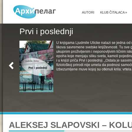
AUTORI
KLUB ČITALACA
»
Prvi i poslednji
U knjigama Ljudmile Ulicke nalazi se jedna od 
likova savremene svetske književnosti. Tu sve 
ukupnim proživljenim i neponovljivim ličnim isk
epoha koje menjaju sliku sveta, kamoli pojedin
i u knjizi priča Prvi i poslednji. „Ostala je sasv
fiziološkoj prirodi nije umela da podnosi samoć
izbezumljene muve kojoj su otkinuli krila: vrtela 
ALEKSEJ SLAPOVSKI – KOL