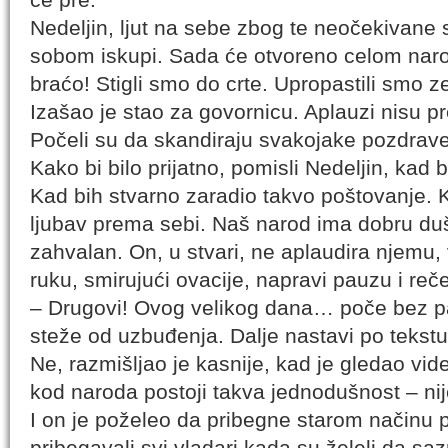
Nedeljin, ljut na sebe zbog te neočekivane s
sobom iskupi. Sada će otvoreno celom naro
braćo! Stigli smo do crte. Upropastili smo z
Izašao je stao za govornicu. Aplauzi nisu pre
Počeli su da skandiraju svakojake pozdrave
Kako bi bilo prijatno, pomisli Nedeljin, kad 
Kad bih stvarno zaradio takvo poštovanje. Kak
ljubav prema sebi. Naš narod ima dobru d
zahvalan. On, u stvari, ne aplaudira njemu, 
ruku, smirujući ovacije, napravi pauzu i reče
– Drugovi! Ovog velikog dana… poče bez pap
steže od uzbuđenja. Dalje nastavi po tekstu
Ne, razmišljao je kasnije, kad je gledao vi
kod naroda postoji takva jednodušnost – nij
I on je poželeo da pribegne starom načinu 
pribegavali svi vladari kada su želeli da saz