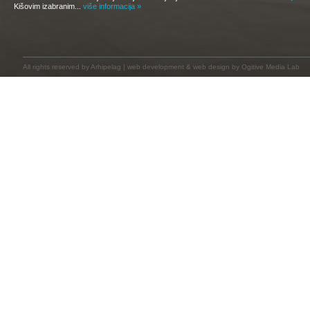
Kišovim izabranim...
više informacija »
All rights reserved by
Arhipelag
|
web development
&
web design
by Ogitive Media Lab