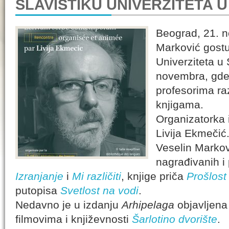
SLAVISTIKU UNIVERZITETA 
Beograd, 21. 
Marković gostu
Univerziteta u
novembra, gde 
profesorima ra
knjigama.
Organizatorka 
Livija Ekmečić
Veselin Markovi
nagrađivanih 
Izranjanje
i
Mi različiti
, knjige priča
Prošlost
putopisa
Svetlost na vodi
.
Nedavno je u izdanju
Arhipelaga
objavljena 
filmovima i književnosti
Šarlotino dvorište
.