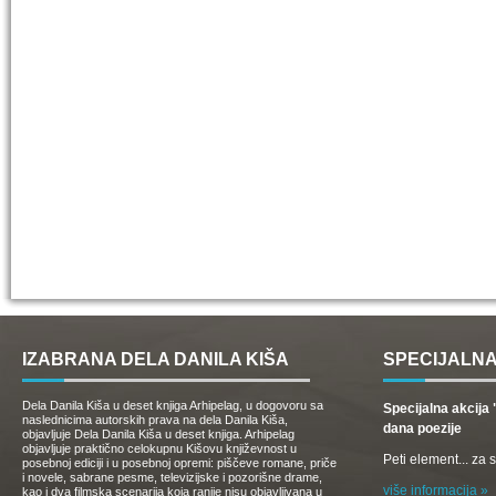
IZABRANA DELA DANILA KIŠA
SPECIJALNA
Dela Danila Kiša u deset knjiga Arhipelag, u dogovoru sa
Specijalna akcij
naslednicima autorskih prava na dela Danila Kiša,
dana poezije
objavljuje Dela Danila Kiša u deset knjiga. Arhipelag
objavljuje praktično celokupnu Kišovu književnost u
Peti element... za
posebnoj ediciji i u posebnoj opremi: piščeve romane, priče
i novele, sabrane pesme, televizijske i pozorišne drame,
više informacija »
kao i dva filmska scenarija koja ranije nisu objavljivana u