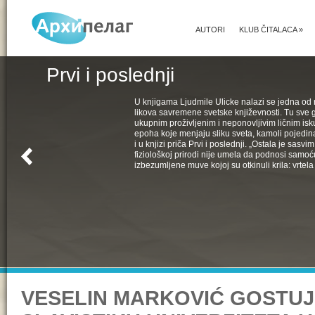
AUTORI
KLUB ČITALACA
»
Prvi i poslednji
U knjigama Ljudmile Ulicke nalazi se jedna od 
likova savremene svetske književnosti. Tu sve 
ukupnim proživljenim i neponovljivim ličnim isk
epoha koje menjaju sliku sveta, kamoli pojedin
i u knjizi priča Prvi i poslednji. „Ostala je sasv
fiziološkoj prirodi nije umela da podnosi samoć
izbezumljene muve kojoj su otkinuli krila: vrtela 
VESELIN MARKOVIĆ GOSTUJ