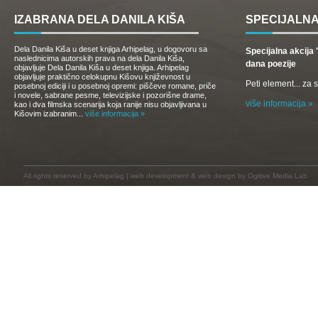
IZABRANA DELA DANILA KIŠA
SPECIJALNA
Dela Danila Kiša u deset knjiga Arhipelag, u dogovoru sa
Specijalna akcij
naslednicima autorskih prava na dela Danila Kiša,
dana poezije
objavljuje Dela Danila Kiša u deset knjiga. Arhipelag
objavljuje praktično celokupnu Kišovu književnost u
Peti element... za
posebnoj ediciji i u posebnoj opremi: piščeve romane, priče
i novele, sabrane pesme, televizijske i pozorišne drame,
više informacija »
kao i dva filmska scenarija koja ranije nisu objavljivana u
Kišovim izabranim...
više informacija »
All rights reserved by
Arhipelag
|
web development
&
web design
by Ogitive Media Lab