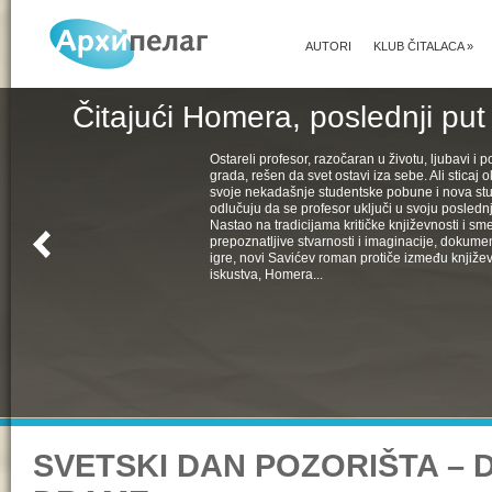
AUTORI
KLUB ČITALACA
»
Čitajući Homera, poslednji put
Ostareli profesor, razočaran u životu, ljubavi i pol
grada, rešen da svet ostavi iza sebe. Ali sticaj 
svoje nekadašnje studentske pobune i nova st
odlučuju da se profesor uključi u svoju poslednju
Nastao na tradicijama kritičke književnosti i s
prepoznatljive stvarnosti i imaginacije, dokumen
igre, novi Savićev roman protiče između književ
iskustva, Homera...
SVETSKI DAN POZORIŠTA –