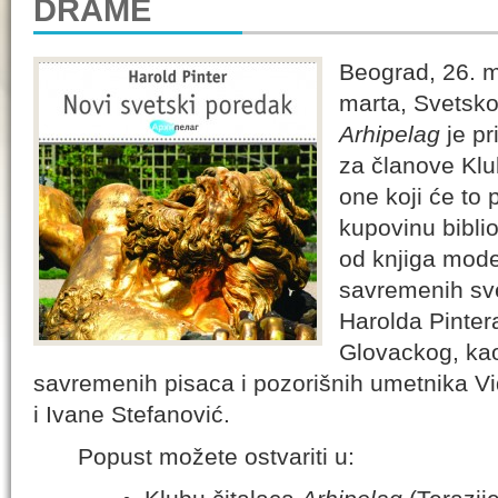
DRAME
Beograd, 26. 
marta, Svetsko
Arhipelag
je pr
za članove Klu
one koji će to 
kupovinu bibli
od knjiga mode
savremenih sv
Harolda Pinter
Glovackog, kao 
savremenih pisaca i pozorišnih umetnika V
i Ivane Stefanović.
Popust možete ostvariti u: