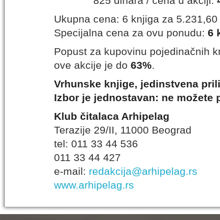
825 dinara / cena u akciji:
Ukupna cena: 6 knjiga za 5.231,60
Specijalna cena za ovu ponudu:
6 
Popust za kupovinu pojedinačnih kn
ove akcije je do
63%
.
Vrhunske knjige, jedinstvena pril
Izbor je jednostavan: ne možete p
Klub čitalaca Arhipelag
Terazije 29/II, 11000 Beograd
tel: 011 33 44 536
011 33 44 427
e-mail:
redakcija@arhipelag.rs
www.arhipelag.rs