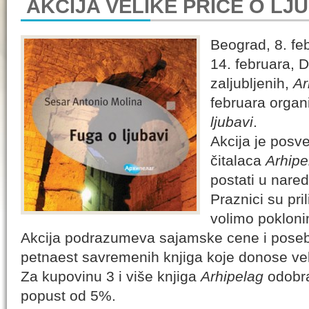
AKCIJA VELIKE PRIČE O LJU
Beograd, 8. f
14. februara, 
zaljubljenih,
Ar
februara organ
ljubavi
.
Akcija je posv
čitalaca
Arhipe
postati u nare
Praznici su pri
volimo pokloni
Akcija podrazumeva sajamske cene i pose
petnaest savremenih knjiga koje donose veli
Za kupovinu 3 i više knjiga
Arhipelag
odobra
popust od 5%.