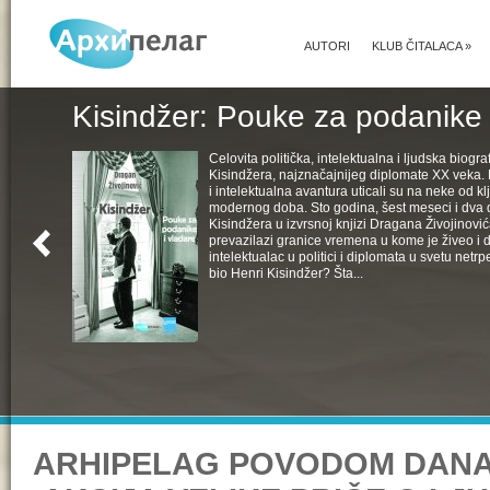
AUTORI
KLUB ČITALACA
»
Kisindžer: Pouke za podanike 
Celovita politička, intelektualna i ljudska biogra
Kisindžera, najznačajnijeg diplomate XX veka. 
i intelektualna avantura uticali su na neke od k
modernog doba. Sto godina, šest meseci i dva 
Kisindžera u izvrsnoj knjizi Dragana Živojinovića
prevazilazi granice vremena u kome je živeo i 
intelektualac u politici i diplomata u svetu netrpe
bio Henri Kisindžer? Šta...
ARHIPELAG POVODOM DANA 