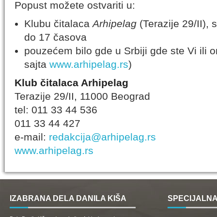
Popust možete ostvariti u:
Klubu čitalaca
Arhipelag
(Terazije 29/II),
do 17 časova
pouzećem bilo gde u Srbiji gde ste Vi ili 
sajta
www.arhipelag.rs
)
Klub čitalaca Arhipelag
Terazije 29/II, 11000 Beograd
tel: 011 33 44 536
011 33 44 427
e-mail:
redakcija@arhipelag.rs
www.arhipelag.rs
IZABRANA DELA DANILA KIŠA
SPECIJALNA