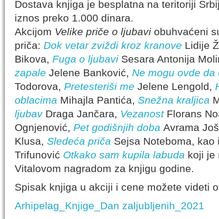
Dostava knjiga je besplatna na teritoriji Srbi
iznos preko 1.000 dinara.
Akcijom
Velike priče o ljubavi
obuhvaćeni su 
priča:
Dok vetar zviždi kroz kranove
Lidije 
Bikova,
Fuga o ljubavi
Sesara Antonija Mol
zapale
Jelene Banković,
Ne mogu ovde da 
Todorova,
Pretesteriši me
Jelene Lengold,
oblacima
Mihajla Pantića,
Snežna kraljica
M
ljubav
Draga Jančara,
Vezanost
Florans No
Ognjenović,
Pet godišnjih doba
Avrama Još
Klusa,
Sledeća priča
Sejsa Noteboma, kao i
Trifunović
Otkako sam kupila labuda
koji j
Vitalovom nagradom za knjigu godine.
Spisak knjiga u akciji i cene možete videti 
Arhipelag_Knjige_Dan zaljubljenih_2021