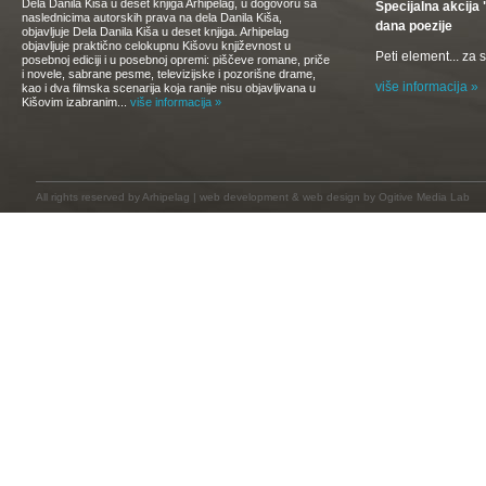
Dela Danila Kiša u deset knjiga Arhipelag, u dogovoru sa
Specijalna akcij
naslednicima autorskih prava na dela Danila Kiša,
dana poezije
objavljuje Dela Danila Kiša u deset knjiga. Arhipelag
objavljuje praktično celokupnu Kišovu književnost u
Peti element... za
posebnoj ediciji i u posebnoj opremi: piščeve romane, priče
i novele, sabrane pesme, televizijske i pozorišne drame,
više informacija »
kao i dva filmska scenarija koja ranije nisu objavljivana u
Kišovim izabranim...
više informacija »
All rights reserved by
Arhipelag
|
web development
&
web design
by Ogitive Media Lab