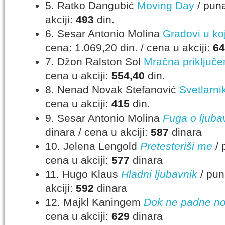
5. Ratko Dangubić
Moving Day
/ puna
akciji:
493
din.
6. Sesar Antonio Molina
Gradovi u ko
cena: 1.069,20 din. / cena u akciji:
64
7. Džon Ralston Sol
Mračna priključe
cena u akciji:
554,40
din.
8. Nenad Novak Stefanović
Svetlarni
cena u akciji:
415
din.
9. Sesar Antonio Molina
Fuga o ljuba
dinara / cena u akciji:
587
dinara
10. Jelena Lengold
Pretesteriši me
/ 
cena u akciji:
577
dinara
11. Hugo Klaus
Hladni ljubavnik
/ pun
akciji:
592
dinara
12. Majkl Kaningem
Dok ne padne n
cena u akciji:
629
dinara