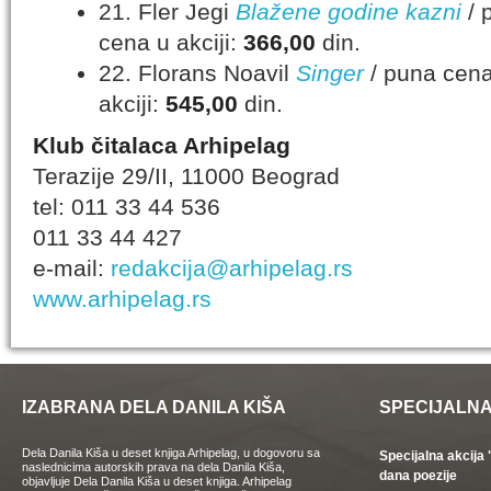
21. Fler Jegi
Blažene godine kazni
/ 
cena u akciji:
366,00
din.
22. Florans Noavil
Singer
/ puna cena
akciji:
545,00
din.
Klub čitalaca Arhipelag
Terazije 29/II, 11000 Beograd
tel: 011 33 44 536
011 33 44 427
e-mail:
redakcija@arhipelag.rs
www.arhipelag.rs
IZABRANA DELA DANILA KIŠA
SPECIJALNA
Dela Danila Kiša u deset knjiga Arhipelag, u dogovoru sa
Specijalna akcij
naslednicima autorskih prava na dela Danila Kiša,
dana poezije
objavljuje Dela Danila Kiša u deset knjiga. Arhipelag