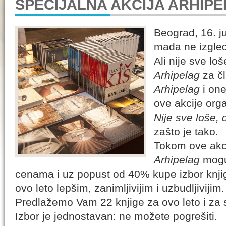
SPECIJALNA AKCIJA ARHIP
Beograd, 16. ju
mada ne izgled
Ali nije sve lo
Arhipelag
za čl
Arhipelag
i one
ove akcije orga
Nije sve loše, 
zašto je tako.
Tokom ove akci
Arhipelag
mogu
cenama i uz popust od 40% kupe izbor knj
ovo leto lepšim, zanimljivijim i uzbudljivijim.
Predlažemo Vam 22 knjige za ovo leto i za
Izbor je jednostavan: ne možete pogrešiti.