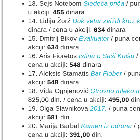
13. Sejs Notebom
Sledeća priča
/ pun
u akciji:
455
dinara
14. Lidija Žorž
Dok vetar zviždi kroz 
dinara / cena u akciji:
634
dinara
15. Dmitrij Bikov
Evakuator
/ puna cen
akciji:
634
dinara
16. Aris Fioretos
Istina o Saši Knišu
/
cena u akciji:
548
dinara
17. Aleksis Stamatis
Bar Flober
/ pun
akciji:
548
dinara
18. Vida Ognjenović
Otrovno mleko 
825,00 din. / cena u akciji:
495,00
din
19. Olga Slavnikova
2017.
/ puna cen
akciji:
581
din.
20. Marija Barbal
Kamen iz odrona
/ 
cena u akciji:
391,00
din.