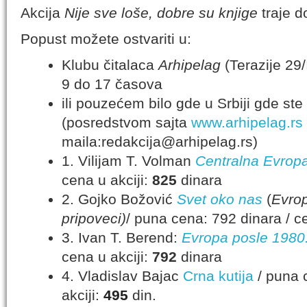
Akcija
Nije sve loše, dobre su knjige
traje d
Popust možete ostvariti u:
Klubu čitalaca
Arhipelag
(Terazije 29
9 do 17 časova
ili pouzećem bilo gde u Srbiji gde ste V
(posredstvom sajta
www.arhipelag.rs
maila:redakcija@arhipelag.rs)
1. Vilijam T. Volman
Centralna Evrop
cena u akciji:
825
dinara
2. Gojko Božović
Svet oko nas
(
Evrop
pripoveci)
/ puna cena: 792 dinara / ce
3. Ivan T. Berend:
Evropa posle 1980
cena u akciji:
792
dinara
4. Vladislav Bajac
Crna kutija
/ puna c
akciji:
495
din.