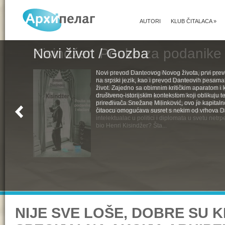
AUTORI
KLUB ČITALACA
»
Novi život / Gozba
Novi prevod Danteovog Novog života, prvi pr
na srpski jezik, kao i prevod Danteovih pesama
život. Zajedno sa obimnim kritičkim aparatom i k
društveno-istorijskim kontekstom koji oblikuju t
priređivača Snežane Milinković, ovo je kapital
čitaocu omogućava susret s nekim od vrhova D
NIJE SVE LOŠE, DOBRE SU K