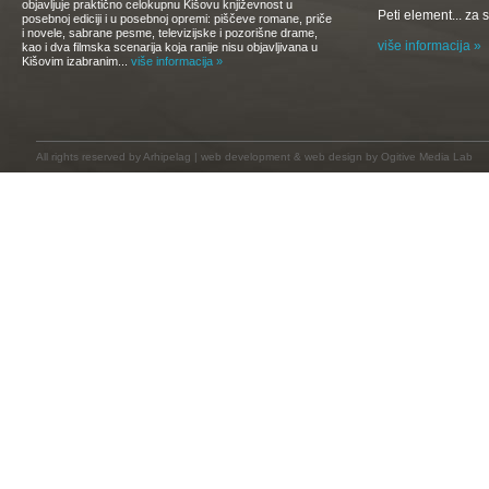
objavljuje praktično celokupnu Kišovu književnost u
Peti element... za
posebnoj ediciji i u posebnoj opremi: piščeve romane, priče
i novele, sabrane pesme, televizijske i pozorišne drame,
više informacija »
kao i dva filmska scenarija koja ranije nisu objavljivana u
Kišovim izabranim...
više informacija »
All rights reserved by
Arhipelag
|
web development
&
web design
by Ogitive Media Lab