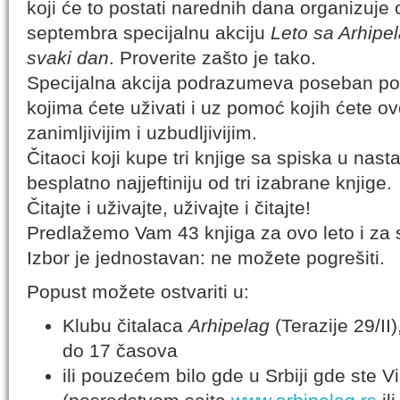
koji će to postati narednih dana organizuje o
septembra specijalnu akciju
Leto sa Arhipel
svaki dan
. Proverite zašto je tako.
Specijalna akcija podrazumeva poseban po
kojima ćete uživati i uz pomoć kojih ćete ovo
zanimljivijim i uzbudljivijim.
Čitaoci koji kupe tri knjige sa spiska u nas
besplatno najjeftiniju od tri izabrane knjige.
Čitajte i uživajte, uživajte i čitajte!
Predlažemo Vam 43 knjiga za ovo leto i za
Izbor je jednostavan: ne možete pogrešiti.
Popust možete ostvariti u:
Klubu čitalaca
Arhipelag
(Terazije 29/II
do 17 časova
ili pouzećem bilo gde u Srbiji gde ste Vi i