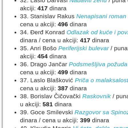
32. Laslo Darvaši
Nabaviti ženu
/ puna 
akciji:
417
dinara
33. Stanislav Rakus
Nenapisani roman
cena u akciji:
496
dinara
34. Đerđ Konrad
Odlazak od kuće i pov
dinara / cena u akciji:
417
dinara
35. Anri Bošo
Periferijski bulevar
/ puna
akciji:
454
dinara
36. Drago Jančar
Podsmešljiva požuda
cena u akciji:
499
dinara
37. Laslo Blašković
Priča o malaksalost
cena u akciji:
387
dinara
38. Borislav Čičovački
Raskovnik
/ puna
u akciji:
581
dinara
39. Goce Smilevski
Razgovor sa Spin
dinara / cena u akciji:
399
dinara