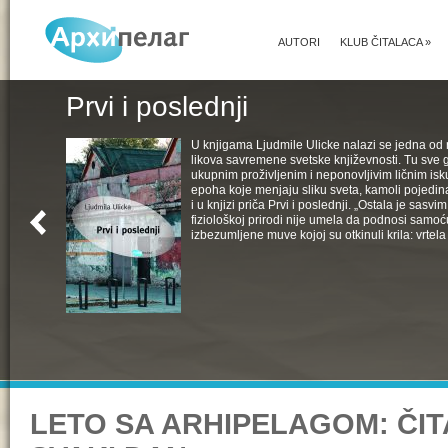
AUTORI
KLUB ČITALACA
»
Prvi i poslednji
U knjigama Ljudmile Ulicke nalazi se jedna od 
likova savremene svetske književnosti. Tu sve 
ukupnim proživljenim i neponovljivim ličnim isk
epoha koje menjaju sliku sveta, kamoli pojedin
i u knjizi priča Prvi i poslednji. „Ostala je sasv
fiziološkoj prirodi nije umela da podnosi samoć
izbezumljene muve kojoj su otkinuli krila: vrtela 
LETO SA ARHIPELAGOM: ČIT