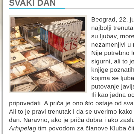
SVAKI DAN
Beograd, 22. ju
najbolji trenut
su ljubav, more,
nezamenjivi u 
Nije potrebno l
sigurni, ali to 
knjige poznatih
kojima se ljubav
putovanje javlj
Ili kao jedna 
pripovedati. A priča je ono što ostaje od sva
Ali to je pravi trenutak i da se uverimo kako 
dan. Naravno, ako je priča dobra i ako zas
Arhipelag
tim povodom za članove Kluba či