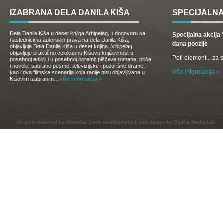
IZABRANA DELA DANILA KIŠA
SPECIJALNA
Dela Danila Kiša u deset knjiga Arhipelag, u dogovoru sa
Specijalna akcij
naslednicima autorskih prava na dela Danila Kiša,
dana poezije
objavljuje Dela Danila Kiša u deset knjiga. Arhipelag
objavljuje praktično celokupnu Kišovu književnost u
Peti element... za
posebnoj ediciji i u posebnoj opremi: piščeve romane, priče
i novele, sabrane pesme, televizijske i pozorišne drame,
više informacija »
kao i dva filmska scenarija koja ranije nisu objavljivana u
Kišovim izabranim...
više informacija »
All rights reserved by
Arhipelag
|
web development
&
web design
by Ogitive Media Lab