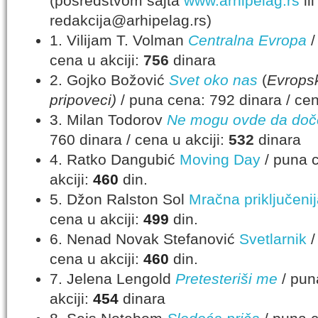
(posredstvom sajta
www.arhipelag.rs
il
redakcija@arhipelag.rs)
1. Vilijam T. Volman
Centralna Evropa
/
cena u akciji:
756
dinara
2. Gojko Božović
Svet oko nas
(
Evropsk
pripoveci)
/ puna cena: 792 dinara / cen
3. Milan Todorov
Ne mogu ovde da doč
760 dinara / cena u akciji:
532
dinara
4. Ratko Dangubić
Moving Day
/ puna c
akciji:
460
din.
5. Džon Ralston Sol
Mračna priključeni
cena u akciji:
499
din.
6. Nenad Novak Stefanović
Svetlarnik
/
cena u akciji:
460
din.
7. Jelena Lengold
Pretesteriši me
/ pun
akciji:
454
dinara