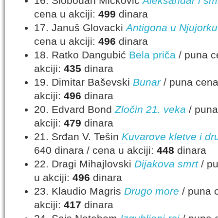
16. Slobodan Micković
Aleksandar i sm
cena u akciji:
499
dinara
17. Januš Glovacki
Antigona u Njujorku
cena u akciji:
496
dinara
18. Ratko Dangubić
Bela priča
/ puna c
akciji:
435
dinara
19. Dimitar Baševski
Bunar
/ puna cena
akciji:
496
dinara
20. Edvard Bond
Zločin 21. veka
/ puna
akciji:
479
dinara
21. Srđan V. Tešin
Kuvarove kletve i dr
640 dinara / cena u akciji:
448
dinara
22. Dragi Mihajlovski
Dijakova smrt
/ pu
u akciji:
496
dinara
23. Klaudio Magris
Drugo more
/ puna c
akciji:
417
dinara