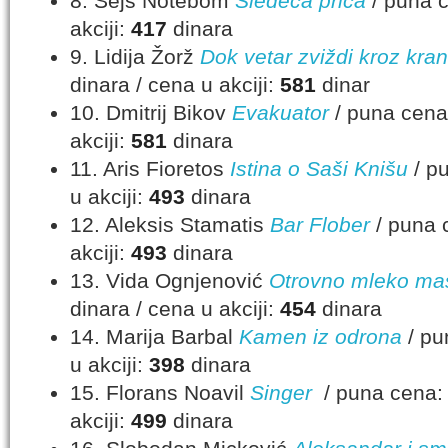
8. Sejs Notebom
Sledeća priča
/ puna c
akciji:
417
dinara
9. Lidija Žorž
Dok vetar zviždi kroz kra
dinara / cena u akciji:
581
dinar
10. Dmitrij Bikov
Evakuator
/ puna cena:
akciji:
581
dinara
11. Aris Fioretos
Istina o Saši Knišu
/ pu
u akciji:
493
dinara
12. Aleksis Stamatis
Bar Flober
/ puna 
akciji:
493
dinara
13. Vida Ognjenović
Otrovno mleko ma
dinara / cena u akciji:
454
dinara
14. Marija Barbal
Kamen iz odrona
/ pu
u akciji:
398
dinara
15. Florans Noavil
Singer
/ puna cena: 
akciji:
499
dinara