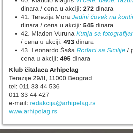
40. Klaudio Magris
Vi ćete, dakle, razu
dinara / cena u akciji:
272
dinara
41. Terezija Mora
Jedini čovek na kont
dinara / cena u akciji:
545
dinara
42. Mladen Vuruna
Kutija sa fotografij
/ cena u akciji:
493
dinara
43. Leonardo Šaša
Rođaci sa Sicilije
/ 
cena u akciji:
495
dinara
Klub čitalaca Arhipelag
Terazije 29/II, 11000 Beograd
tel: 011 33 44 536
011 33 44 427
e-mail:
redakcija@arhipelag.rs
www.arhipelag.rs