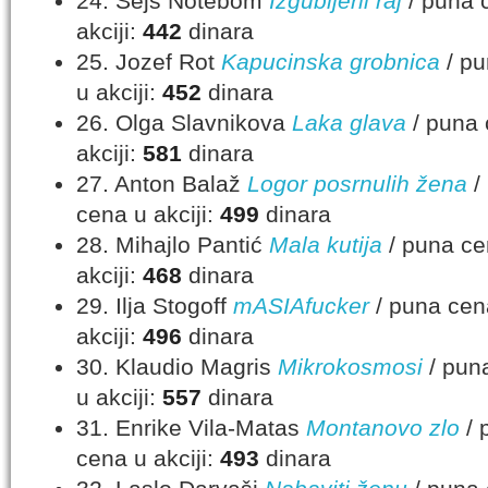
24. Sejs Notebom
Izgubljeni raj
/ puna c
akciji:
442
dinara
25. Jozef Rot
Kapucinska grobnica
/ pu
u akciji:
452
dinara
26. Olga Slavnikova
Laka glava
/ puna 
akciji:
581
dinara
27. Anton Balaž
Logor posrnulih žena
/
cena u akciji:
499
dinara
28. Mihajlo Pantić
Mala kutija
/ puna ce
akciji:
468
dinara
29. Ilja Stogoff
mASIAfucker
/ puna cena
akciji:
496
dinara
30. Klaudio Magris
Mikrokosmosi
/ puna
u akciji:
557
dinara
31. Enrike Vila-Matas
Montanovo zlo
/ 
cena u akciji:
493
dinara